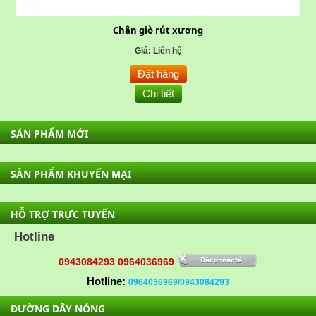
Chân giò rút xương
Giá: Liên hệ
Đặt hàng
Chi tiết
SẢN PHẨM MỚI
SẢN PHẨM KHUYẾN MẠI
HỖ TRỢ TRỰC TUYẾN
Hotline
0943084293
0964036969
Hotline:
0964036969/0943084293
ĐƯỜNG DÂY NÓNG